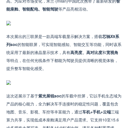
高。为应对市场变化，米兰·(milan)中国此次携带了最新研发的
智
能座舱、智能配电、智能驾驶
等产品亮相活动。
本次展出的三联屏是一款高端车载显示解决方案，搭载
芯驰X9系
列soc
的智能联屏，可实现智能感知、智能交互等功能，同时该系
统采用了最新的液晶显示技术，具有
高亮度、高对比度
和
宽视角
等特点，在任何光线条件下都能为驾驶员提供清晰的视觉体验，
提升整车智能化感受。
这次还展示了基于
紫光展锐soc
的车载中控屏，它以手机生态域为
产品的核心能力，全力解决车手连接时的稳定性问题，覆盖包含
地图、音乐、影视、车控等丰富能力，通过
车机+手机+云端
三端
算力共享，实现低成本座舱满足用户产品需求。它支持10至15.6
寸多规格大屏可选，并配备16:9标准比例，满足各种配置需求。