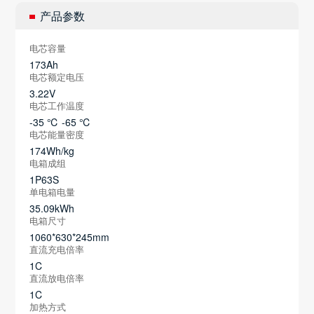
产品参数
电芯容量
173Ah
电芯额定电压
3.22V
电芯工作温度
-35 ℃ -65 ℃
电芯能量密度
174Wh/kg
电箱成组
1P63S
单电箱电量
35.09kWh
电箱尺寸
1060*630*245mm
直流充电倍率
1C
直流放电倍率
1C
加热方式