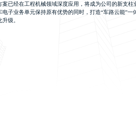
方案已经在工程机械领域深度应用，将成为公司的新支柱
车电子业务单元保持原有优势的同时，打造“车路云能”一
化升级。