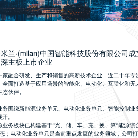
米兰·(milan)中国智能科技股份有限公司
，深主板上市企业
一家融合研发、生产和销售的高新技术企业，近二十年专
，全面打造基于应用场景的智能化、电动化、互联化和无
生态伙伴。
业务围绕新能源业务单元、电动化业务单元、智能控制业
展开。
源业务板块已构建基于“光、储、车、充、换、算”能源综
生态；电动化业务单元是当前重点发展的业务领域，公司