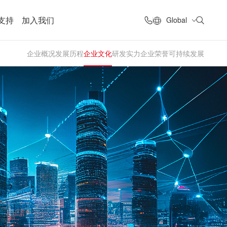
支持
加入我们
Global
企业概况
发展历程
企业文化
研发实力
企业荣誉
可持续发展