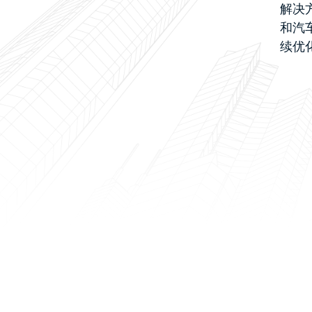
解决
和汽
续优