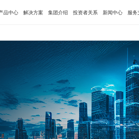
产品中心
解决方案
集团介绍
投资者关系
新闻中心
服务