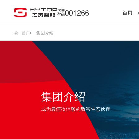
001266
股票
首页
代码
首页
集团介绍
集团介绍
成为最值得信赖的数智生态伙伴